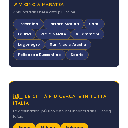
📍 VICINO A MARATEA
Annunci trans nelle città più vicine
Trecchina
Tortora Marina
Sapri
Lauria
Praia A Mare
Villammare
Lagonegro
San Nicola Arcella
Policastro Bussentino
Scario
🇮🇹 LE CITTÀ PIÙ CERCATE IN TUTTA
ITALIA
Le destinazioni più richieste per incontri trans — scegli
la tua
Roma
Milano
Palermo