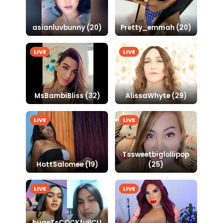
asianluvbunny (20)
Pretty_emmah (20)
LIVE
LIVE
MsBambiBliss (32)
AlissaWhyte (29)
LIVE
LIVE
Tssweetbiglollipop
HottSalomee (19)
(25)
LIVE
LIVE
hugeTsCOCKfullCU