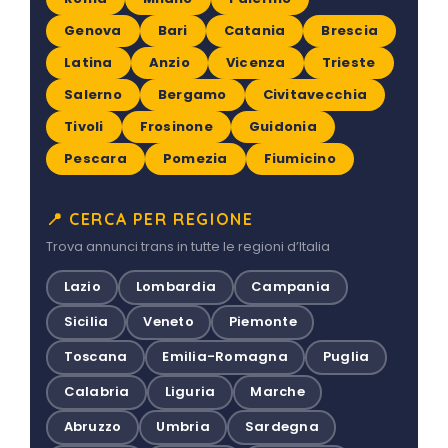
Genova
Bari
Catania
Brescia
Latina
Anzio
Vicenza
Trieste
Salerno
Bergamo
Civitavecchia
Tivoli
Frosinone
Guidonia
Pescara
Pomezia
Fiumicino
📍 CERCA PER REGIONE
Trova annunci trans in tutte le regioni d’Italia
Lazio
Lombardia
Campania
Sicilia
Veneto
Piemonte
Toscana
Emilia-Romagna
Puglia
Calabria
Liguria
Marche
Abruzzo
Umbria
Sardegna