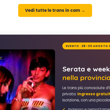
Vedi tutte le trans in cam →
EVENTO · 28-30 AGOSTO 
Serata e week
nella provinci
Le trans più conosciute d’I
privata.
Ingresso gratui
iscrizione, con una piccola
Ingresso e pernottamen