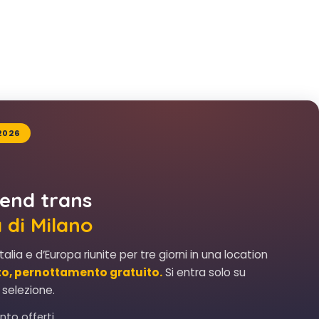
2026
end trans
a di Milano
talia e d’Europa riunite per tre giorni in una location
to, pernottamento gratuito.
Si entra solo su
 selezione.
to offerti