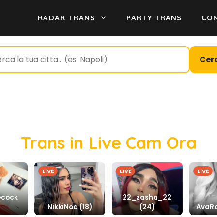
RADAR TRANS
PARTY TRANS
CON
Cer
Trans in Live Cam Ora
LIVE
LIVE
LIVE
ecock
22_zasha_22
NikkiNoa (18)
(24)
AvaRo