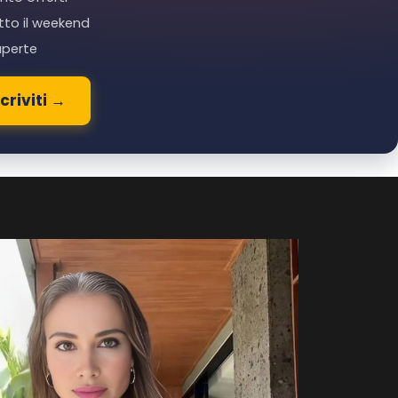
tto il weekend
 aperte
criviti →