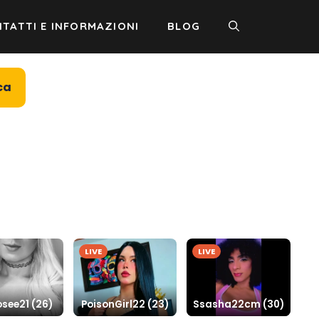
TATTI E INFORMAZIONI
BLOG
ca
LIVE
LIVE
see21 (26)
PoisonGirl22 (23)
Ssasha22cm (30)