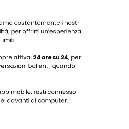
iamo costantemente i nostri
tà, per offrirti un’esperienza
imiti.
mpre attiva,
24 ore su 24
, per
versazioni bollenti, quando
 app mobile, resti connesso
i davanti al computer.