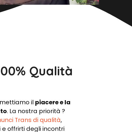
100% Qualità
, mettiamo il
piacere e la
sto
. La nostra priorità ?
unci Trans di qualità
,
i e offrirti degli incontri