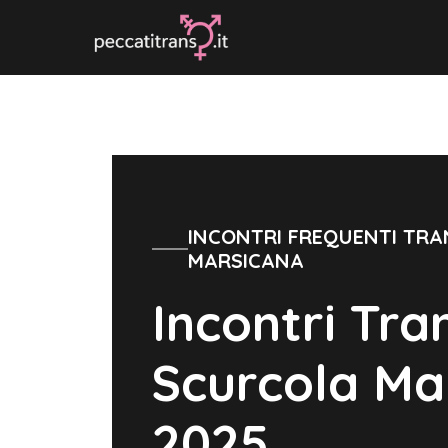
Vai
al
contenuto
INCONTRI FREQUENTI TRA
MARSICANA
Incontri Tra
Scurcola Ma
2025