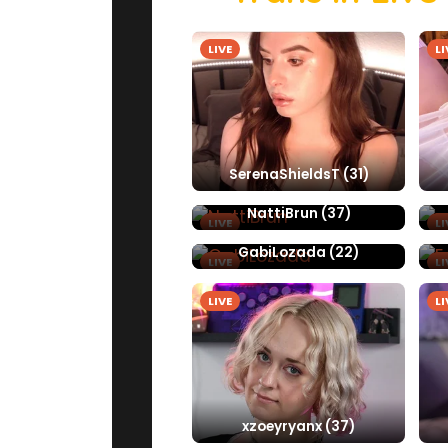
LIVE
LI
SerenaShieldsT (31)
NattiBrun (37)
LIVE
LI
GabiLozada (22)
LIVE
LI
LIVE
LI
xzoeyryanx (37)