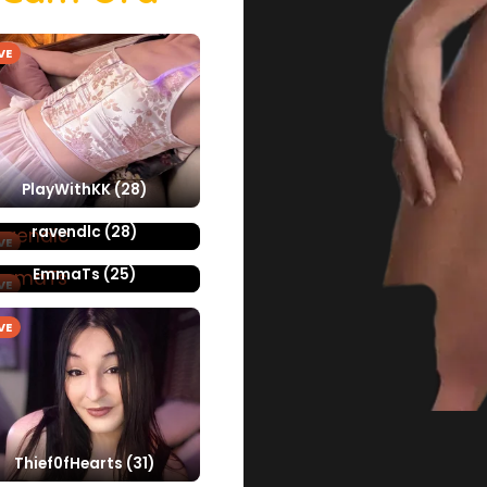
VE
PlayWithKK (28)
ravendlc (28)
VE
EmmaTs (25)
VE
VE
Thief0fHearts (31)