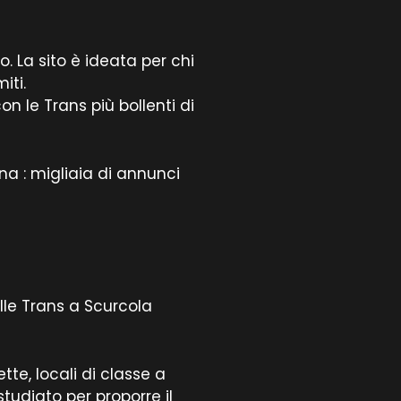
 La sito è ideata per chi
iti.
con le Trans più bollenti di
a : migliaia di annunci
lle Trans a Scurcola
ette, locali di classe a
tudiato per proporre il