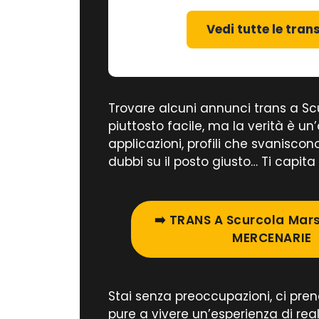
Vedi tutte le tran
Trovare alcuni annunci trans a S
piuttosto facile, ma la verità è un’a
applicazioni, profili che svaniscon
dubbi su il posto giusto… Ti capit
➡️ TRANS A Scurcola Mar
MERCENARIE
Stai senza preoccupazioni, ci pre
pure a vivere un’esperienza di re