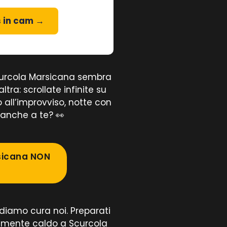
s in cam →
curcola Marsicana sembra
ltra: scrollate infinite su
o all’improvviso, notte con
a anche a te? 👀
sicana NON
ndiamo cura noi. Preparati
almente caldo a Scurcola