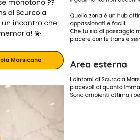
se monotono ??
ans di Scurcola
Quella zona è un hub ottim
 un incontro che
appassionati e facili.
Che tu sia di passaggio m
 memoria! 💫
piacere con le trans è se
cola Marsicana
Area esterna
I dintorni di Scurcola M
piacevoli di quanto immag
Sono ambienti ottimali per