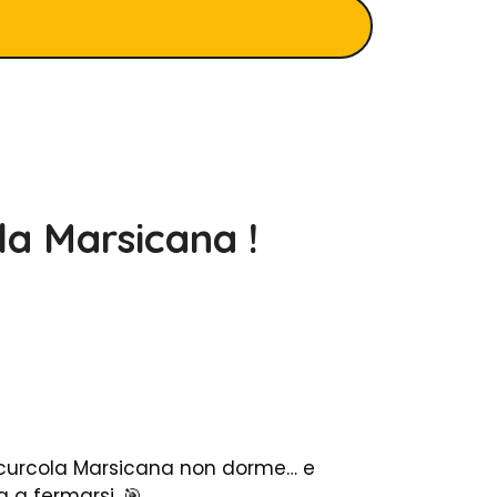
a Marsicana !
 Scurcola Marsicana non dorme… e
 a fermarsi. 🎯