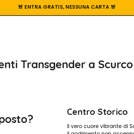
🚨 ENTRA GRATIS, NESSUNA CARTA 🚨
nti Transgender a Scurcol
Centro Storico
 posto?
Il vero cuore vibrante di
il godimento non accenna